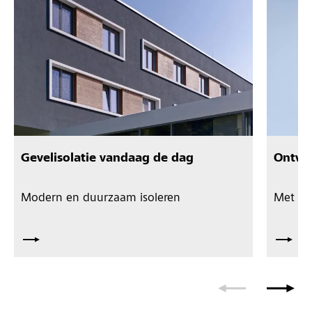
Gevelisolatie vandaag de dag
Ontwer
Modern en duurzaam isoleren
Met St