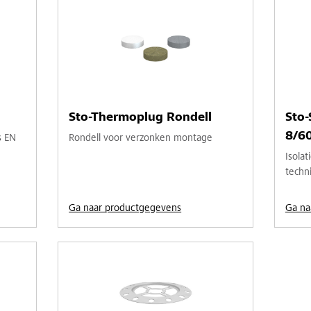
Sto-Thermoplug Rondell
Sto-
8/6
s EN
Rondell voor verzonken montage
Isola
techn
Ga naar productgegevens
Ga na