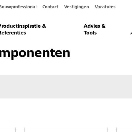
Bouwprofessional
Contact
Vestigingen
Vacatures
Productinspiratie &
Advies &
uitengevelisolatiesystemen
Systeemcomponenten
Referenties
Tools
omponenten