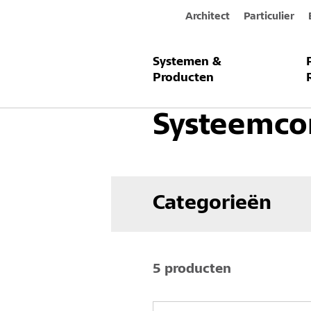
Architect
Particulier
Systemen &
Producten & Systemen
Gevel
B
Producten
Systeemc
Categorieën
5 producten