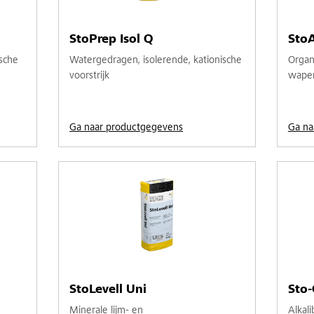
StoPrep Isol Q
StoA
sche
Watergedragen, isolerende, kationische
Organ
voorstrijk
wapen
Ga naar productgegevens
Ga na
StoLevell Uni
Sto-
Minerale lijm- en
Alkal