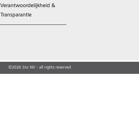
Verantwoordelijkheid &
Transparantie
©
2026
Sto NV - all rights reserved