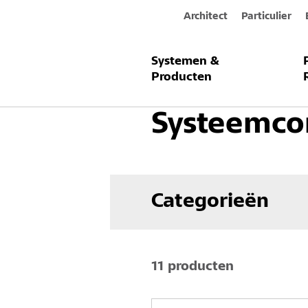
Architect
Particulier
Systemen &
Producten & Systemen
Gevel
V
Producten
Systeemc
Categorieën
11 producten