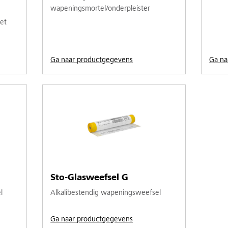
wapeningsmortel/onderpleister
et
Ga naar productgegevens
Ga na
Sto-Glasweefsel G
l
Alkalibestendig wapeningsweefsel
Ga naar productgegevens