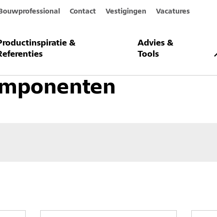
Bouwprofessional
Contact
Vestigingen
Vacatures
Productinspiratie &
Advies &
oorgehangen, geventileerde gevelsystemen
Systeemcomponenten
Referenties
Tools
omponenten