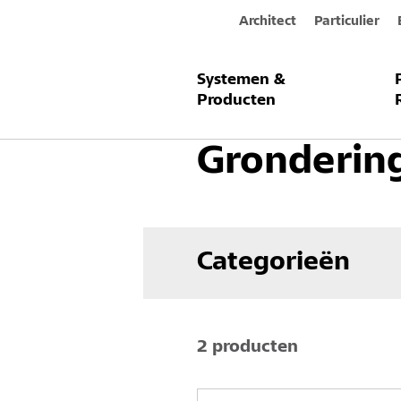
Architect
Particulier
Systemen &
Producten & Systemen
Betonherst
Producten
Gronderin
Categorieën
2 producten