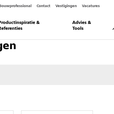
Bouwprofessional
Contact
Vestigingen
Vacatures
Productinspiratie &
Advies &
el en betonbescherming
Voegenherstel
Gronderingen
Referenties
Tools
gen